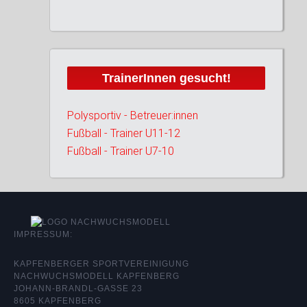
TrainerInnen gesucht!
Polysportiv - Betreuer:innen
Fußball - Trainer U11-12
Fußball - Trainer U7-10
IMPRESSUM:
KAPFENBERGER SPORTVEREINIGUNG
NACHWUCHSMODELL KAPFENBERG
JOHANN-BRANDL-GASSE 23
8605 KAPFENBERG