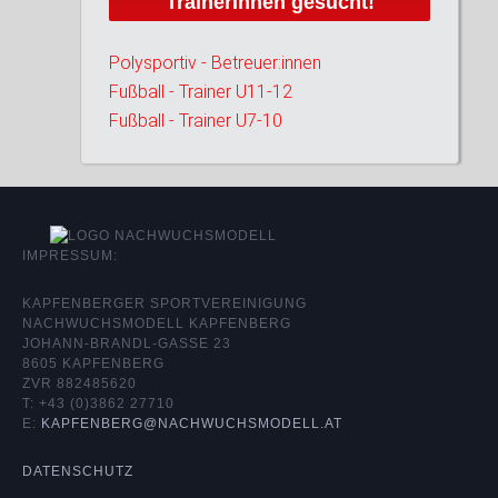
TrainerInnen gesucht!
Polysportiv - Betreuer:innen
Fußball - Trainer U11-12
Fußball - Trainer U7-10
IMPRESSUM:
KAPFENBERGER SPORTVEREINIGUNG
NACHWUCHSMODELL KAPFENBERG
JOHANN-BRANDL-GASSE 23
8605 KAPFENBERG
ZVR 882485620
T: +43 (0)3862 27710
E:
KAPFENBERG@NACHWUCHSMODELL.AT
DATENSCHUTZ