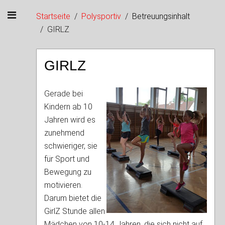
Startseite
Polysportiv
Betreuungsinhalt
GIRLZ
GIRLZ
Gerade bei
Kindern ab 10
Jahren wird es
zunehmend
schwieriger, sie
für Sport und
Bewegung zu
motivieren.
Darum bietet die
GirlZ Stunde allen
Mädchen von 10-14 Jahren, die sich nicht auf