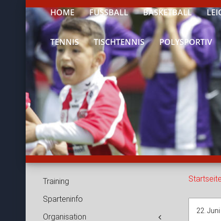
HOME
FUSSBALL
BASKETBALL
LEI
TENNIS
TISCHTENNIS
POLYSPORTIV
Startseit
Training
Sparteninfo
22. Jun
Organisation