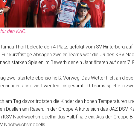
 für den KAC.
 Turnau Thörl belegte den 4 Platz, gefolgt vom SV Hinterberg a
6. Für kurzfristige Absagen zweier Teams war die U9 des KSV 
 nach starken Spielen im Bewerb der ein Jahr älteren auf dem 7. P
tag zwei startete ebenso heiß. Vorweg: Das Wetter hielt an dies
rechungen absolviert werden. Insgesamt 10 Teams spielte in zwei
ch am Tag davor trotzten die Kinder den hohen Temperaturen und
ten Duellen am Rasen. In der Gruppe A kürte sich das JAZ DS
m KSV Nachwuchsmodell in das Halbfinale ein. Aus der Gruppe B
V Nachwuchsmodells.