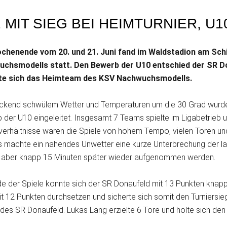
 MIT SIEG BEI HEIMTURNIER, U1
henende vom 20. und 21. Juni fand im Waldstadion am Schi
chsmodells statt. Den Bewerb der U10 entschied der SR Don
te sich das Heimteam des KSV Nachwuchsmodells.
ückend schwülem Wetter und Temperaturen um die 30 Grad wur
der U10 eingeleitet. Insgesamt 7 Teams spielte im Ligabetrieb u
verhältnisse waren die Spiele von hohem Tempo, vielen Toren un
rs machte ein nahendes Unwetter eine kurze Unterbrechung der la
 aber knapp 15 Minuten später wieder aufgenommen werden.
e der Spiele konnte sich der SR Donaufeld mit 13 Punkten k
t 12 Punkten durchsetzen und sicherte sich somit den Turniersie
 des SR Donaufeld. Lukas Lang erzielte 6 Tore und holte sich den