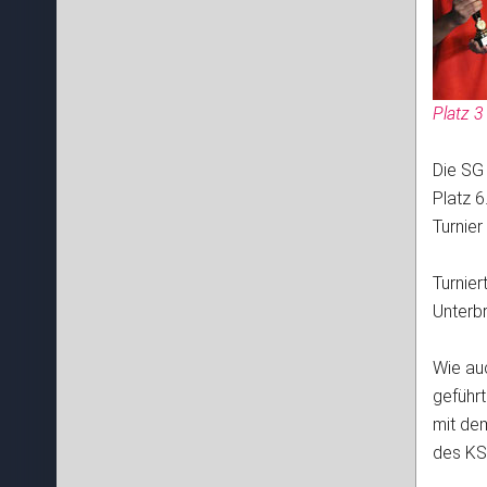
Platz 3
Die SG
Platz 
Turnier
Turnier
Unterb
Wie au
geführ
mit de
des KS