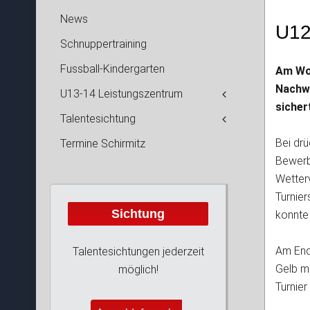
News
U12
Schnuppertraining
Fussball-Kindergarten
Am Woc
Nachwu
U13-14 Leistungszentrum
sicher
Talentesichtung
Bei dr
Termine Schirmitz
Bewerb 
Wetter
Turnie
Sichtung
konnte
Am End
Talentesichtungen jederzeit
Gelb mi
möglich!
Turnier