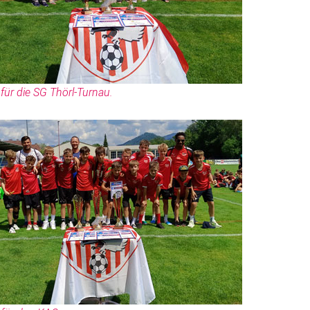
 für die SG Thörl-Turnau.