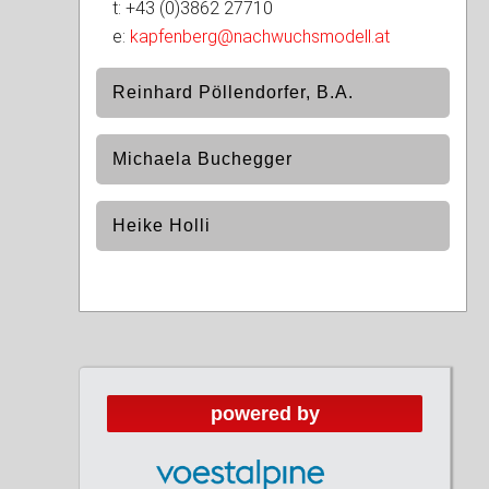
t: +43 (0)3862 27710
e:
kapfenberg@nachwuchsmodell.at
Reinhard Pöllendorfer, B.A.
Michaela Buchegger
Heike Holli
Spartenleiterin Leichtathletik
m: +43 (0)664 3618769
Geschäftsführung Nachwuchsmodell
e:
heike.h92@gmx.at
t: +43 (0)3862 27710
powered by
e:
kapfenberg@nachwuchsmodell.at
Organisation & Administration