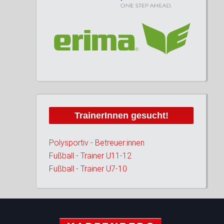
t: +43 (0)3862 27710
e:
michaela.buchegger@nachwuchsmodell.at
TrainerInnen gesucht!
Polysportiv - Betreuer:innen
Fußball - Trainer U11-12
Fußball - Trainer U7-10