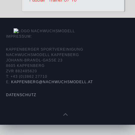
IMPRESSUM:
KAPFENBERGER SPORTVEREINIGUNG
NACHWUCHSMODELL KAPFENBERG
JOHANN-BRANDL-GASSE 23
8605 KAPFENBERG
ZVR 882485620
T: +43 (0)3862 27710
E:
KAPFENBERG@NACHWUCHSMODELL.AT
DATENSCHUTZ