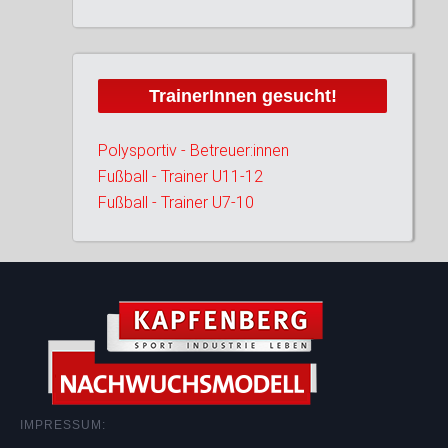
TrainerInnen gesucht!
Polysportiv - Betreuer:innen
Fußball - Trainer U11-12
Fußball - Trainer U7-10
IMPRESSUM: