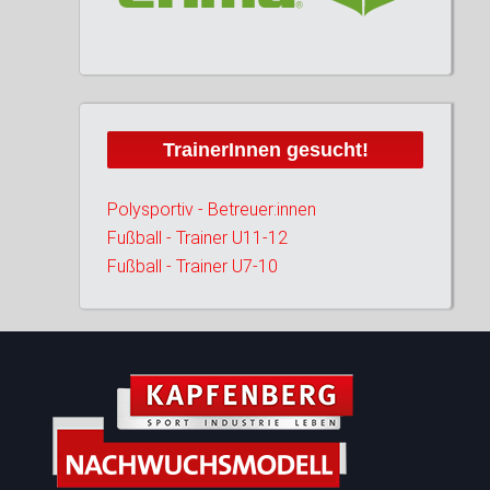
TrainerInnen gesucht!
Polysportiv - Betreuer:innen
Fußball - Trainer U11-12
Fußball - Trainer U7-10