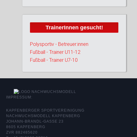
TrainerInnen gesucht!
Polysportiv - Betreuer:innen
Fußball - Trainer U11-12
Fußball - Trainer U7-10
IMPRESSUM:
KAPFENBERGER SPORTVEREINIGUNG
NACHWUCHSMODELL KAPFENBERG
JOHANN-BRANDL-GASSE 23
8605 KAPFENBERG
ZVR 882485620